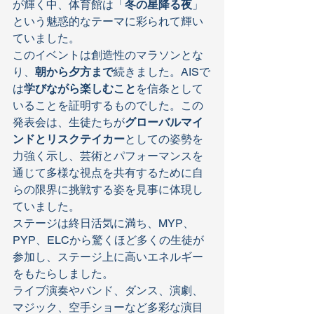
が輝く中、体育館は「
冬の星降る夜
」
という魅惑的なテーマに彩られて輝い
ていました。
このイベントは創造性のマラソンとな
り、
朝から夕方まで
続きました。AISで
は
学びながら楽しむこと
を信条として
いることを証明するものでした。この
発表会は、生徒たちが
グローバルマイ
ンドとリスクテイカー
としての姿勢を
力強く示し、芸術とパフォーマンスを
通じて多様な視点を共有するために自
らの限界に挑戦する姿を見事に体現し
ていました。
ステージは終日活気に満ち、MYP、
PYP、ELCから驚くほど多くの生徒が
参加し、ステージ上に高いエネルギー
をもたらしました。
ライブ演奏やバンド、ダンス、演劇、
マジック、空手ショーなど多彩な演目