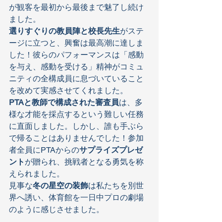
が観客を最初から最後まで魅了し続け
ました。
選りすぐりの教員陣と校長先生
がステ
ージに立つと、興奮は最高潮に達しま
した！彼らのパフォーマンスは「感動
を与え、感動を受ける」精神がコミュ
ニティの全構成員に息づいていること
を改めて実感させてくれました。
PTAと教師で構成された審査員
は、多
様な才能を採点するという難しい任務
に直面しました。しかし、誰も手ぶら
で帰ることはありませんでした！参加
者全員にPTAからの
サプライズプレゼ
ント
が贈られ、挑戦者となる勇気を称
えられました。
見事な
冬の星空の装飾
は私たちを別世
界へ誘い、体育館を一日中プロの劇場
のように感じさせました。