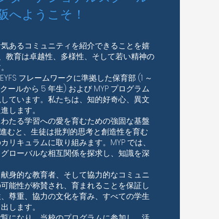
阪へようこそ！
活気あるコミュニティを紹介できることを嬉
では、教育は卓越性、多様性、そして若い精神の
す。
 EYFS フレームワークに準拠した保育部 (1 ～
(プリスクールから 5 年生) および MYP プログラム
現しています。私たちは、知的好奇心、異文
促進します。
にわたる学習への愛を育むための強固な基盤
P に進むと、生徒は批判的思考と創造性を育む
カリキュラムに取り組みます。MYP では、
、グローバルな相互関係を探求し、知識を深
、献身的な教育者、そして協力的なコミュニ
の可能性が称賛され、育まれることを保証し
性、尊重、協力の文化を育み、すべての学生
り出します。
ご覧になり、当校のプログラムに参加し、活