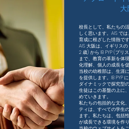
大
校長として、私たちの
しく思います。AIS 
育成に根ざした情熱で
AIS 大阪は、イギリスの
2 歳) から IB PYP 
まで、教育の革新を体
化理解、個人の成長を
当校の幼稚部は、生涯
を提供します。IB PY
ダイナミックで探究型の
生徒はこの基盤の上に
めていきます。
私たちの包括的な文化
ティは、すべての学生
ます。私たちは、包括
が成長できる環境を作
当校のウェブサイトを