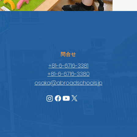
​問合せ
+81-6-6716-3381
+81-6-6716-3380
osaka@abroadschools.jp