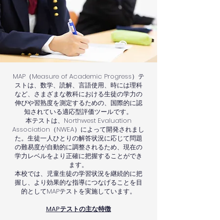
MAP（Measure of Academic Progress）テ
ストは、数学、読解、言語使用、時には理科
など、さまざまな教科における生徒の学力の
伸びや習熟度を測定するための、国際的に認
知されている適応型評価ツールです。
本テストは、Northwest Evaluation
Association（NWEA）によって開発されまし
た。生徒一人ひとりの解答状況に応じて問題
の難易度が自動的に調整されるため、現在の
学力レベルをより正確に把握することができ
ます。
本校では、児童生徒の学習状況を継続的に把
握し、より効果的な指導につなげることを目
的としてMAPテストを実施しています。
MAPテストの主な特徴