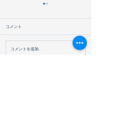
コメント
海遊館見学
コメントを追加…
G2 明治チョコレート工場
見学2026
住所
〒544-0023
大阪府大阪市
生野区林寺2-14-3
グーグルマップ