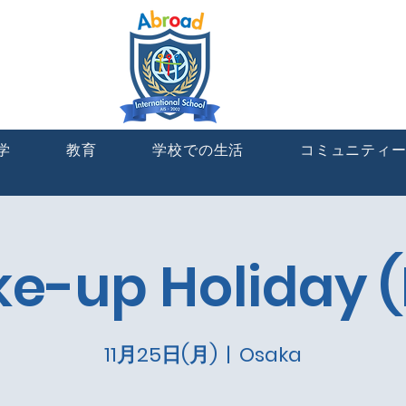
学
教育
学校での生活
コミュニティ
e-up Holiday (
11月25日(月)
  |  
Osaka