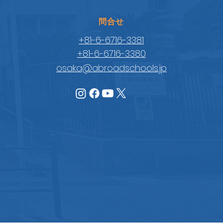
​問合せ
+81-6-6716-3381
+81-6-6716-3380
osaka@abroadschools.jp