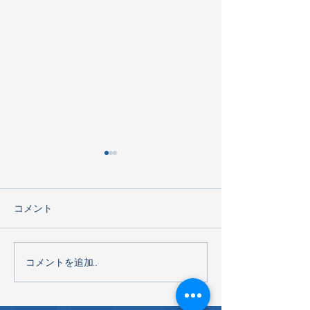
コメント
海遊館見学
コメントを追加…
G2 明治チョコレート工場
見学2026