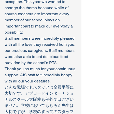
exception. This year we wanted to 
change the theme because while of 
course teachers are important every 
member of our school plays an 
important part to make our everyday a 
possibility. 
Staff members were incredibly pleased 
with all the love they received from you, 
our precious caregivers. Staff members 
were also able to eat delicious food 
provided by the school’s PTA. 
Thank you so much for your continuous 
support. AIS staff felt incredibly happy 
with all our your gestures.   
どんな職場でもスタッフは全員平等に
大切です。アブロードインターナショ
ナルスクール大阪校も例外ではござい
ません。学校においてもちろん先生は
大切ですが、学校のすべてのスタッフ