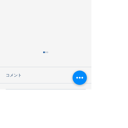
コメント
海遊館見学
コメントを追加…
G2 明治チョコレート工場
見学2026
住所