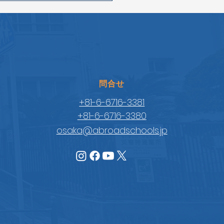
​問合せ
+81-6-6716-3381
+81-6-6716-3380
osaka@abroadschools.jp