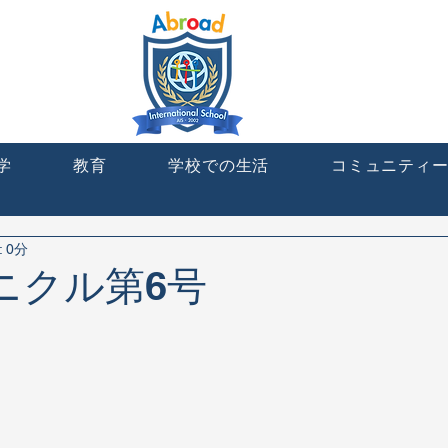
学
教育
学校での生活
コミュニティ
 0分
ロニクル第6号