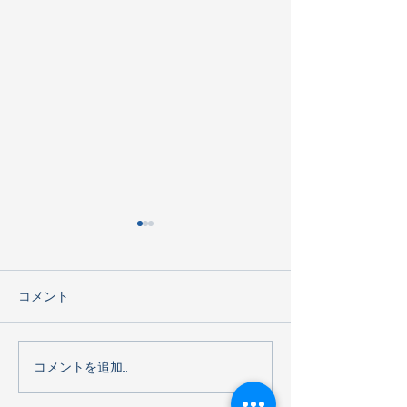
コメント
海遊館見学
コメントを追加…
G2 明治チョコレート工場
見学2026